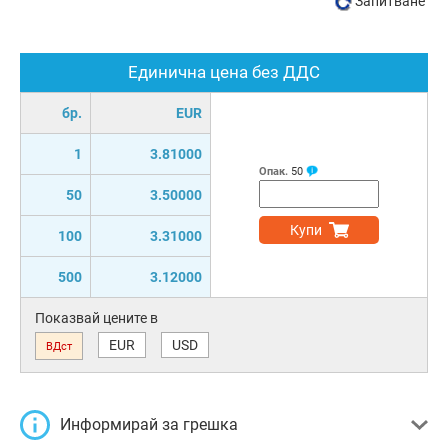
Запитване
Единична цена без ДДС
бр.
EUR
1
3.81000
Опак.
50
50
3.50000
Купи
100
3.31000
500
3.12000
Показвай цените в
EUR
USD
ВДст
Информирай за грешка