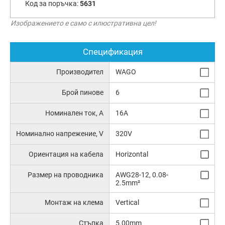
Код за поръчка:
5631
Изображението е само с илюстративна цел!
Спецификация
Производител
WAGO
Брой пинове
6
Номинален ток, А
16A
Номинално напрежение, V
320V
Ориентация на кабела
Horizontal
Размер на проводника
AWG28-12, 0.08-
2.5mm²
Монтаж на клема
Vertical
Стъпка
5.00mm