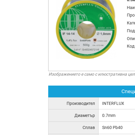
Наи
Про
Кат
Под
Опи
Код
Изображението е само с илюстративна цел
Спец
Производител
INTERFLUX
Диаметър
0.7mm
Сплав
Sn60 Pb40