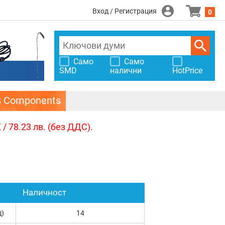
Вход / Регистрация
0
Само
Само
SMD
налични
HotPrice
S Components
/ 78.23 лв. (без ДДС).
Наличност
д)
14