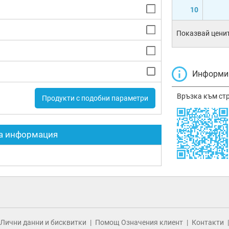
10
Показвай ценит
Информир
Връзка към ст
Продукти с подобни параметри
а информация
Лични данни и бисквитки
Помощ Означения клиент
Контакти