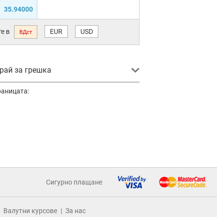
35.94000
е в
EUR
USD
ВДст
ай за грешка
раницата:
Сигурно плащане
Валутни курсове
За нас