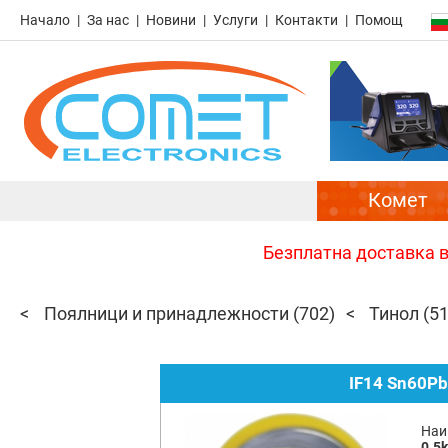
Начало
За нас
Новини
Услуги
Контакти
Помощ
Комет
Безплатна доставка в 
Поялници и принадлежности
(702)
Тинол
(51
IF14 Sn60P
Наи
0.5