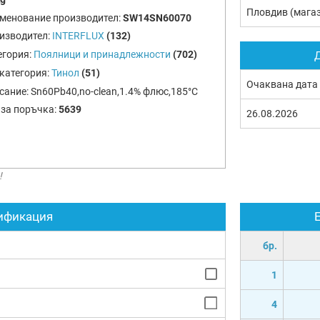
Пловдив (мага
менование производител:
SW14SN60070
изводител:
INTERFLUX
(132)
егория:
Поялници и принадлежности
(702)
Д
категория:
Тинол
(51)
Очаквана дата
сание:
Sn60Pb40,no-clean,1.4% флюс,185°С
 за поръчка:
5639
26.08.2026
!
ификация
бр.
1
4