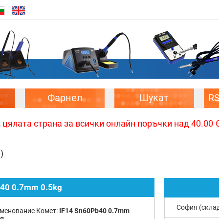
Фарнел
Шукат
R
цялата страна за всички онлайн поръчки над 40.00 € 
)
b40 0.7mm 0.5kg
София (скла
менование Комет:
IF14 Sn60Pb40 0.7mm
kg