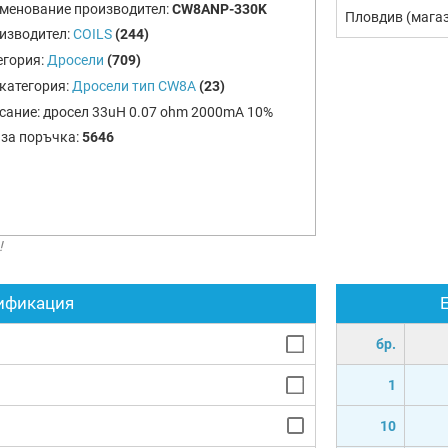
менование производител:
CW8ANP-330K
Пловдив (мага
изводител:
COILS
(244)
егория:
Дросели
(709)
категория:
Дросели тип CW8A
(23)
сание:
дросел 33uH 0.07 ohm 2000mA 10%
 за поръчка:
5646
!
ификация
бр.
1
10