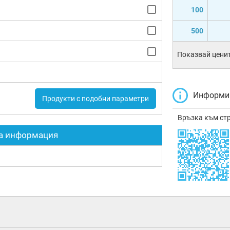
100
500
Показвай ценит
Информир
Продукти с подобни параметри
Връзка към ст
а информация