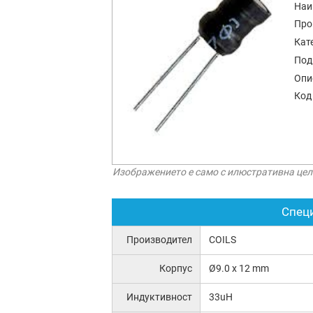
Наи
Про
Кат
Под
Опи
Код
Изображението е само с илюстративна цел
Спец
Производител
COILS
Корпус
Ø9.0 x 12 mm
Индуктивност
33uH