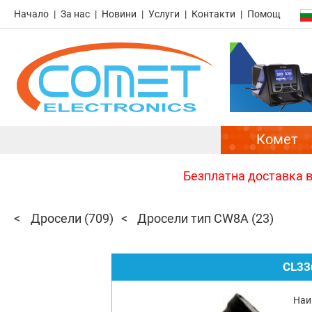
Начало
За нас
Новини
Услуги
Контакти
Помощ
Комет
Безплатна доставка в 
Дросели
(709)
Дросели тип CW8A
(23)
CL33
Наи