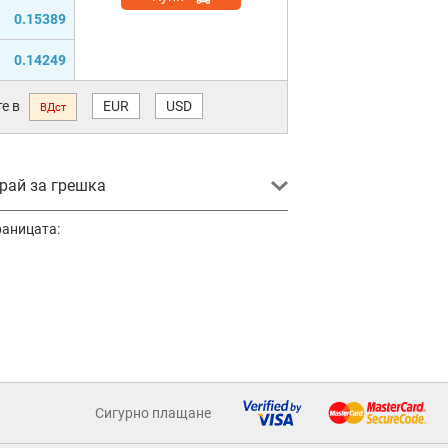
0.15389
0.14249
е в
EUR
USD
ВДст
ай за грешка
раницата:
Сигурно плащане