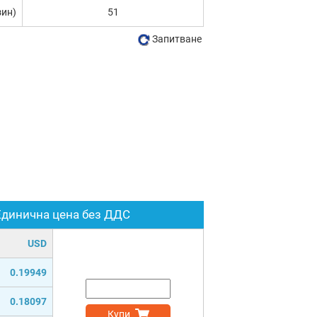
зин)
51
Запитване
Единична цена без ДДС
USD
0.19949
0.18097
Купи