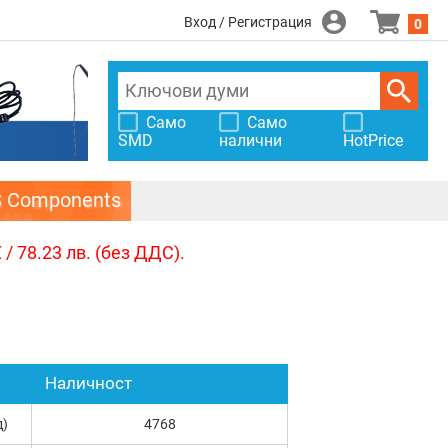
Вход / Регистрация
0
Само
Само
SMD
налични
HotPrice
S Components
/ 78.23 лв. (без ДДС).
Наличност
д)
4768