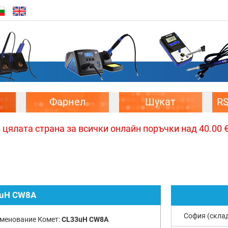
Фарнел
Шукат
R
цялата страна за всички онлайн поръчки над 40.00 € 
uH CW8A
София (скла
менование Комет:
CL33uH CW8A