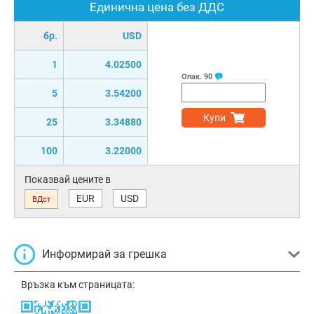
Единична цена без ДДС
бр.
USD
1
4.02500
Опак.
90
5
3.54200
Купи
25
3.34880
100
3.22000
Показвай цените в
EUR
USD
ВДст
Информирай за грешка
Връзка към страницата: