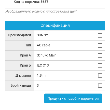
Код за поръчка:
5657
Изображението е само с илюстративна цел!
Спецификация
Производител
SUNNY
Тип
AC cable
Край А
Schuko Main
Край Б
IEC C13
Дължина
1.8 m
Брой изводи
3
Продукти с подобни параметри