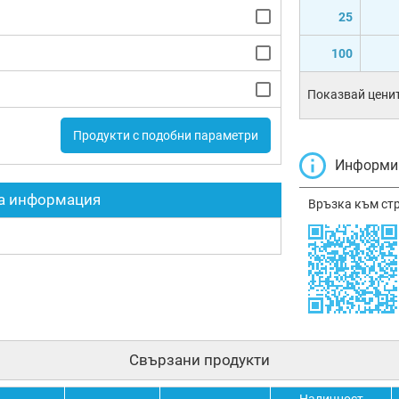
25
100
Показвай ценит
Продукти с подобни параметри
Информир
а информация
Връзка към ст
Свързани продукти