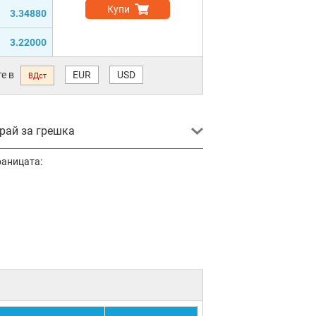
Купи
3.34880
3.22000
е в
EUR
USD
ВДст
ай за грешка
раницата: