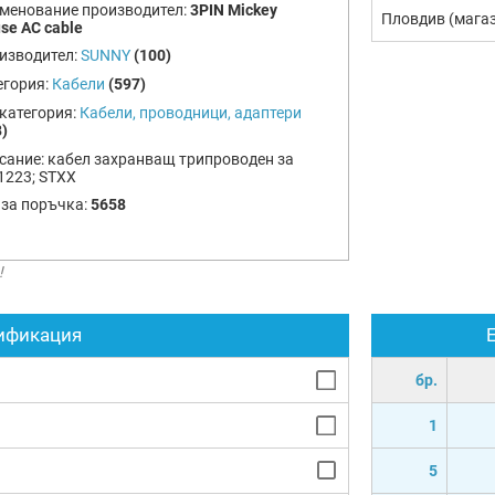
менование производител:
3PIN Mickey
Пловдив (мага
se AC cable
изводител:
SUNNY
(100)
егория:
Кабели
(597)
категория:
Кабели, проводници, адаптери
)
сание:
кабел захранващ трипроводен за
1223; STXX
 за поръчка:
5658
!
ификация
бр.
1
5