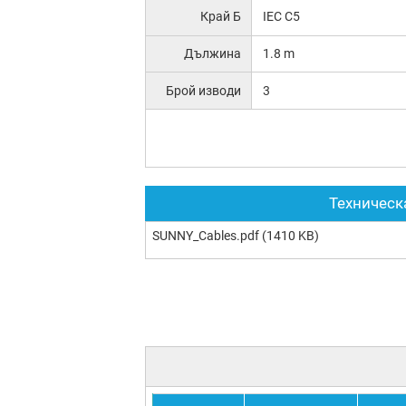
Край Б
IEC C5
Дължина
1.8 m
Брой изводи
3
Техническ
SUNNY_Cables.pdf
(1410 KB)