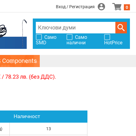
Вход / Регистрация
0
Само
Само
SMD
налични
HotPrice
S Components
/ 78.23 лв. (без ДДС).
Наличност
д)
13