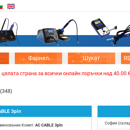
Фарнел
Шукат
R
цялата страна за всички онлайн поръчки над 40.00 € 
(348)
ABLE 3pin
София (скла
менование Комет:
AC CABLE 3pin