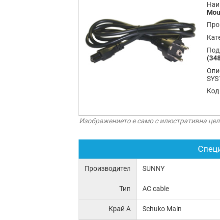
Наи
Mou
Про
Кат
Под
(348
Опи
SYS
Код
Изображението е само с илюстративна цел
Спец
Производител
SUNNY
Тип
AC cable
Край А
Schuko Main