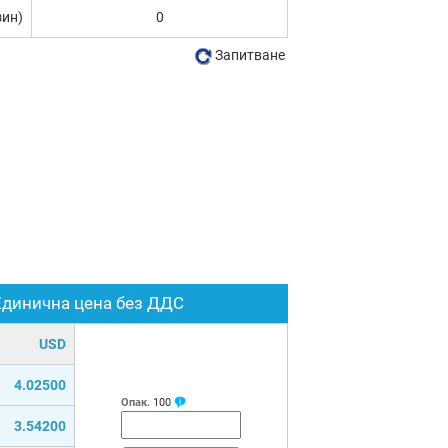
зин)
0
Запитване
Единична цена без ДДС
USD
4.02500
Опак.
100
3.54200