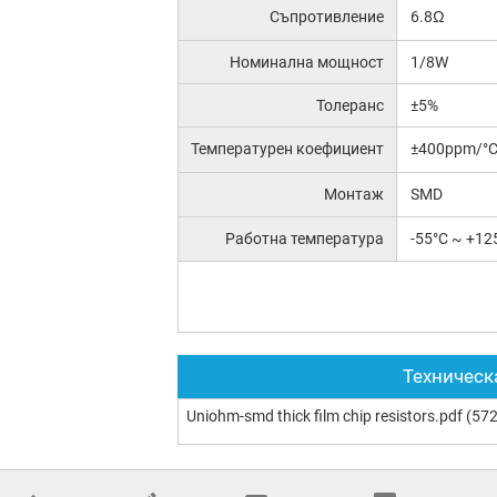
Съпротивление
6.8Ω
Номинална мощност
1/8W
Толеранс
±5%
Температурен коефициент
±400ppm/°
Монтаж
SMD
Работна температура
-55°C ~ +12
Техническ
Uniohm-smd thick film chip resistors.pdf
(572