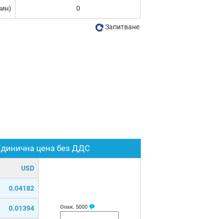
зин)
0
Запитване
Единична цена без ДДС
USD
0.04182
Опак.
5000
0.01394