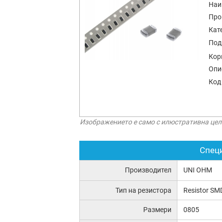
Наи
Про
Кат
Под
Кор
Опи
Код
Изображението е само с илюстративна цел
Спец
Производител
UNI OHM
Тип на резистора
Resistor SM
Размери
0805