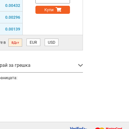
0.00432
Купи
0.00296
0.00139
е в
EUR
USD
ВДст
ай за грешка
раницата: