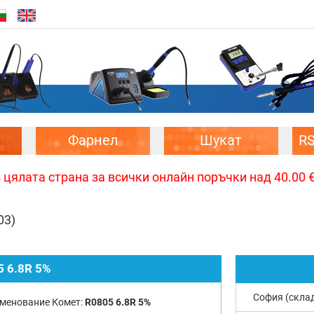
Фарнел
Шукат
R
цялата страна за всички онлайн поръчки над 40.00 € 
03)
5 6.8R 5%
София (скла
менование Комет:
R0805 6.8R 5%