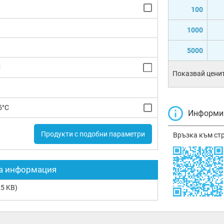
100
1000
5000
C
Показвай ценит
5°C
Информир
Продукти с подобни параметри
Връзка към ст
а информация
5 KB)