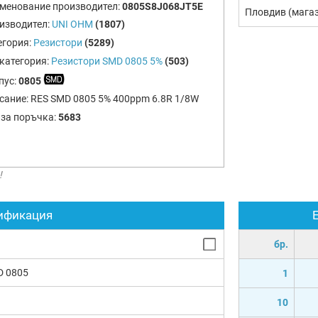
менование производител:
0805S8J068JT5E
Пловдив (мага
изводител:
UNI OHM
(1807)
егория:
Резистори
(5289)
категория:
Резистори SMD 0805 5%
(503)
пус:
0805
сание:
RES SMD 0805 5% 400ppm 6.8R 1/8W
 за поръчка:
5683
!
ификация
бр.
D 0805
1
10