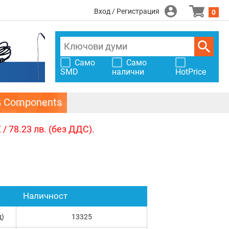
Вход / Регистрация
0
Само
Само
SMD
налични
HotPrice
S Components
/ 78.23 лв. (без ДДС).
Наличност
д)
13325