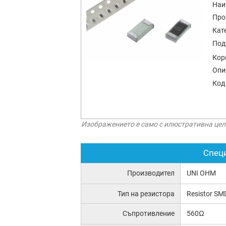
Наи
Про
Кат
Под
Кор
Опи
Код
Изображението е само с илюстративна цел
Спец
Производител
UNI OHM
Тип на резистора
Resistor SM
Съпротивление
560Ω