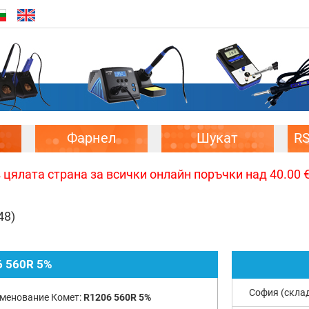
Фарнел
Шукат
R
цялата страна за всички онлайн поръчки над 40.00 € 
48)
 560R 5%
София (скла
менование Комет:
R1206 560R 5%