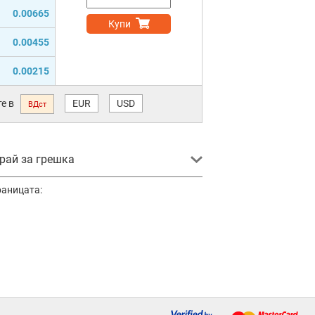
0.00665
Купи
0.00455
0.00215
е в
EUR
USD
ВДст
ай за грешка
раницата: