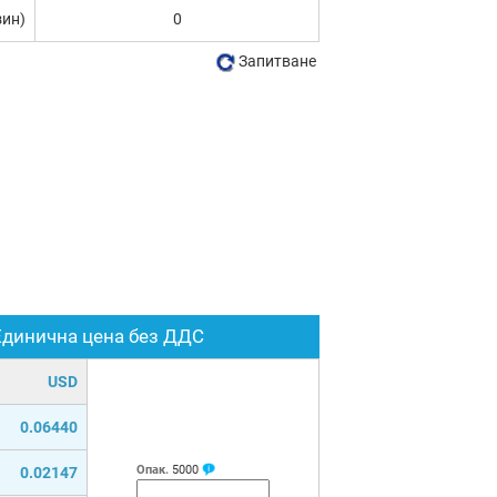
зин)
0
Запитване
Единична цена без ДДС
USD
0.06440
Опак.
5000
0.02147