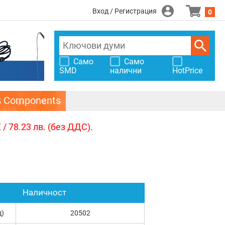
Вход / Регистрация
0
Само
Само
SMD
налични
HotPrice
S Components
/ 78.23 лв. (без ДДС).
Наличност
д)
20502