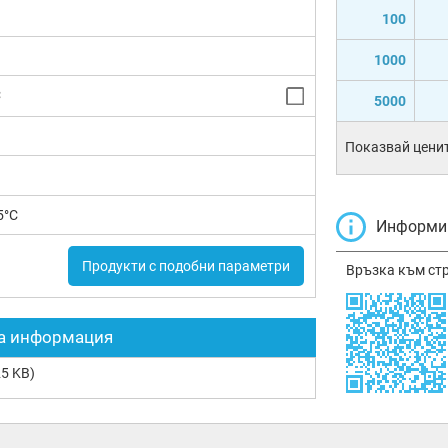
100
1000
C
5000
Показвай ценит
5°C
Информир
Продукти с подобни параметри
Връзка към ст
а информация
5 KB)