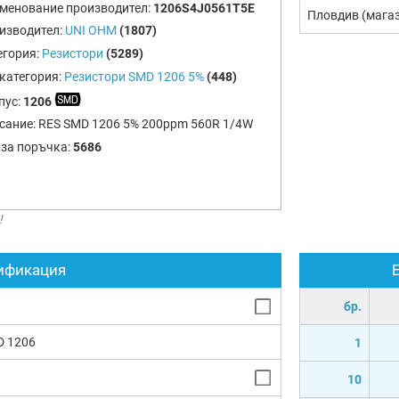
менование производител:
1206S4J0561T5E
Пловдив (мага
изводител:
UNI OHM
(1807)
егория:
Резистори
(5289)
категория:
Резистори SMD 1206 5%
(448)
пус:
1206
сание:
RES SMD 1206 5% 200ppm 560R 1/4W
 за поръчка:
5686
!
ификация
бр.
D 1206
1
10