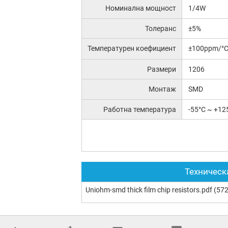
Номинална мощност
1/4W
Толеранс
±5%
Температурен коефициент
±100ppm/°
Размери
1206
Монтаж
SMD
Работна температура
-55°C ~ +12
Техническ
Uniohm-smd thick film chip resistors.pdf
(572