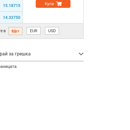
Купи
15.18715
14.32750
е в
EUR
USD
ВДст
ай за грешка
раницата: