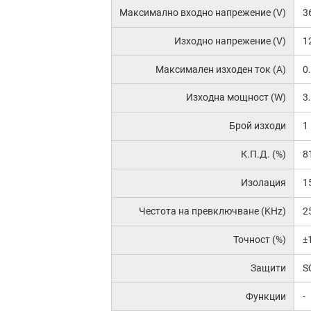
Максимално входно напрежение (V)
3
Изходно напрежение (V)
1
Максимален изходен ток (A)
0
Изходна мощност (W)
3
Брой изходи
1
К.П.Д. (%)
8
Изолация
1
Честота на превключване (KHz)
2
Точност (%)
±
Защити
S
Функции
-