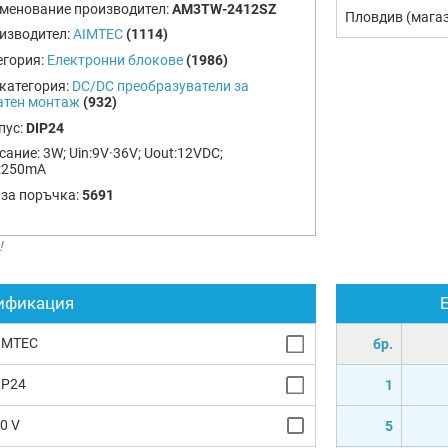
менование производител:
AM3TW-2412SZ
Пловдив (мага
изводител:
AIMTEC
(1114)
егория:
Електронни блокове
(1986)
категория:
DC/DC преобразуватели за
атен монтаж
(932)
пус:
DIP24
сание:
3W; Uin:9V·36V; Uout:12VDC;
t:250mA
 за поръчка:
5691
!
ификация
IMTEC
бр.
IP24
1
.0 V
5