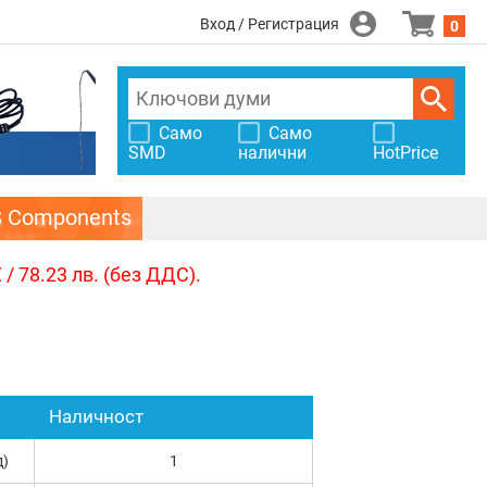
Вход / Регистрация
0
Само
Само
SMD
налични
HotPrice
S Components
/ 78.23 лв. (без ДДС).
Наличност
д)
1