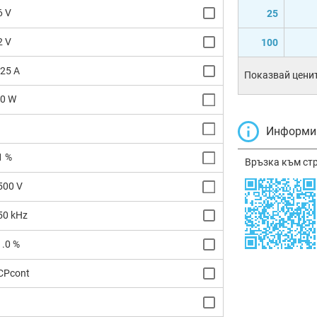
6 V
25
2 V
100
.25 A
Показвай ценит
.0 W
Информир
1 %
Връзка към ст
500 V
50 kHz
1.0 %
CPcont