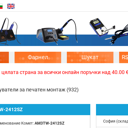
Фарнел
Шукат
R
цялата страна за всички онлайн поръчки над 40.00 € 
уватели за печатен монтаж
(932)
W-2412SZ
София (скла
менование Комет:
AM3TW-2412SZ