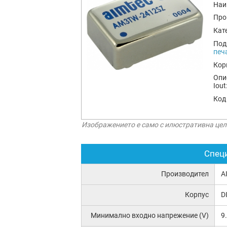
Наи
Про
Кат
Под
печ
Кор
Опи
Iou
Код
Изображението е само с илюстративна цел
Спец
Производител
A
Корпус
D
Минимално входно напрежение (V)
9