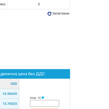
зин)
0
Запитване
Единична цена без ДДС
USD
16.90645
Опак.
10
15.76025