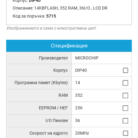
Корпус:
DIP40
Описание:
14KBFLASH, 352 RAM, 36I/O , LCD DR
Код за поръчка:
5715
Изображението е само с илюстративна цел!
Спецификация
Производител
MICROCHIP
Корпус
DIP40
Програмна памет (Kbytes)
14
RAM
352
EEPROM / HEF
256
I/O Пинове
36
Скорост на ядрото
20MHz