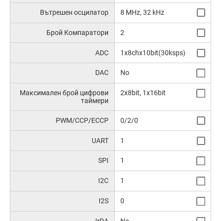
Вътрешен осцилатор
8 MHz, 32 kHz
Брой Компаратори
2
ADC
1x8chx10bit(30ksps)
DAC
No
Максимален брой цифрови
2x8bit, 1x16bit
таймери
PWM/CCP/ECCP
0/2/0
UART
1
SPI
1
I2C
1
I2S
0