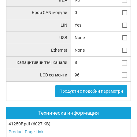
IrDA
No
Брой CAN модули
0
LIN
Yes
USB
None
Ethernet
None
Капацитивни тъч канали
8
LCD сегменти
96
Продукти с подобни параметри
Техническа информация
41250F.pdf
(6027 KB)
Product Page Link