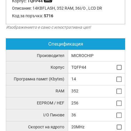
Корпус:
TQFP44
Описание:
14KBFLASH, 352 RAM, 36I/O , LCD DR
Код за поръчка:
5716
Изображението е само с илюстративна цел!
Спецификация
Производител
MICROCHIP
Корпус
TQFP44
Програмна памет (Kbytes)
14
RAM
352
EEPROM / HEF
256
I/O Пинове
36
Скорост на ядрото
20MHz