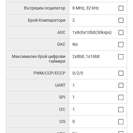
Вътрешен осцилатор
8 MHz, 32 kHz
Брой Компаратори
2
ADC
1x8chx10bit(30ksps)
DAC
No
Максимален брой цифрови
2x8bit, 1x16bit
таймери
PWM/CCP/ECCP
0/2/0
UART
1
SPI
1
I2C
1
I2S
0