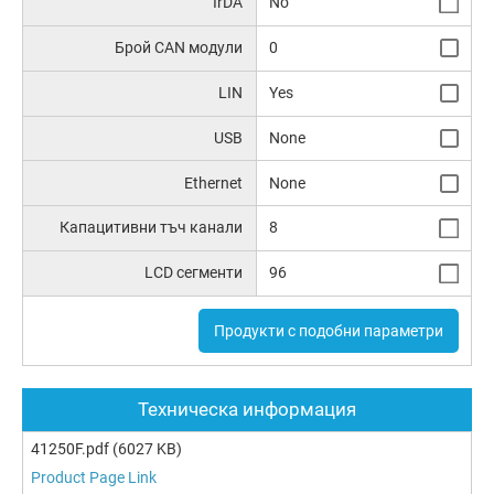
IrDA
No
Брой CAN модули
0
LIN
Yes
USB
None
Ethernet
None
Капацитивни тъч канали
8
LCD сегменти
96
Продукти с подобни параметри
Техническа информация
41250F.pdf
(6027 KB)
Product Page Link