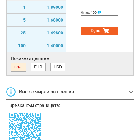
1
1.89000
Опак.
100
5
1.68000
Купи
25
1.49800
100
1.40000
Показвай цените в
EUR
USD
ВДст
Информирай за грешка
Връзка към страницата: