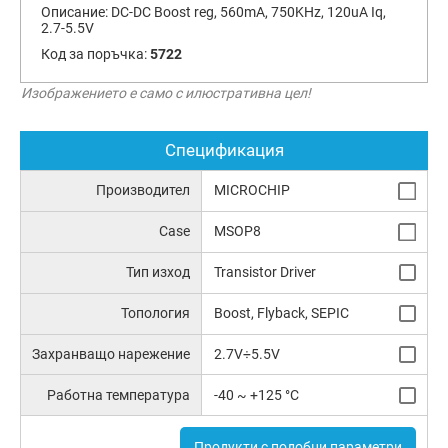
Описание:
DC-DC Boost reg, 560mA, 750KHz, 120uA Iq,
2.7-5.5V
Код за поръчка:
5722
Изображението е само с илюстративна цел!
Спецификация
Производител
MICROCHIP
Case
MSOP8
Тип изход
Transistor Driver
Топология
Boost, Flyback, SEPIC
Захранващо нарежение
2.7V÷5.5V
Работна температура
-40 ~ +125 °C
Продукти с подобни параметри