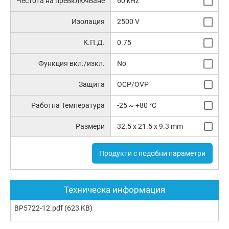
Честота на превключване
60 kHz
Изолация
2500 V
К.П.Д.
0.75
Функция вкл./изкл.
No
Защита
OCP/OVP
Работна Температура
-25 ~ +80 °C
Размери
32.5 x 21.5 x 9.3 mm
Продукти с подобни параметри
Техническа информация
BP5722-12.pdf
(623 KB)