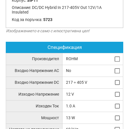
Корпус:
SIP11
Описание:
DC/DC Hybrid In 217-405V Out 12V/1A
Insulated
Код за поръчка:
5723
Изображението е само с илюстративна цел!
Спецификация
Производител
ROHM
Входно Напрежение AC
No
Входно Напрежение DC
217 ÷ 405 V
Изходно Напрежение
12 V
Изходен Ток
1.0 A
Мощност
13 W