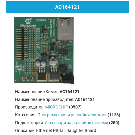
AC164121
Наименование Комет:
AC164121
Наименование производител:
AC164121
Производител:
MICROCHIP
(3507)
Категория:
Програматори и развойни системи
(1126)
Подкатегория:
Аксесоари за развойни системи
(250)
Описание:
Ethernet PICtail Daughter Board