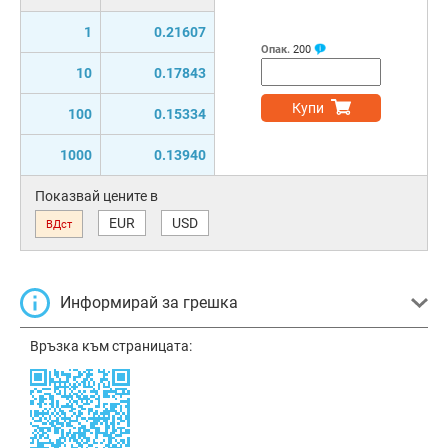
1
0.21607
Опак.
200
10
0.17843
Купи
100
0.15334
1000
0.13940
Показвай цените в
EUR
USD
ВДст
Информирай за грешка
Връзка към страницата: