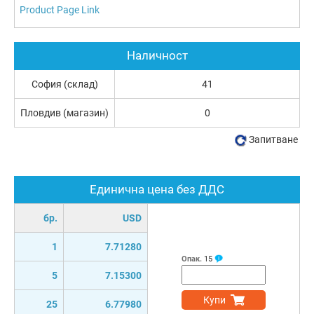
Product Page Link
Наличност
София (склад)
41
Пловдив (магазин)
0
Запитване
Единична цена без ДДС
бр.
USD
1
7.71280
Опак.
15
5
7.15300
Купи
25
6.77980