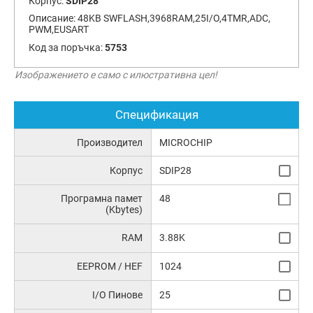
Корпус:
SDIP28
Описание:
48KB SWFLASH,3968RAM,25I/O,4TMR,ADC,
PWM,EUSART
Код за поръчка:
5753
Изображението е само с илюстративна цел!
Спецификация
Производител
MICROCHIP
Корпус
SDIP28
Програмна памет
48
(Kbytes)
RAM
3.88K
EEPROM / HEF
1024
I/O Пинове
25