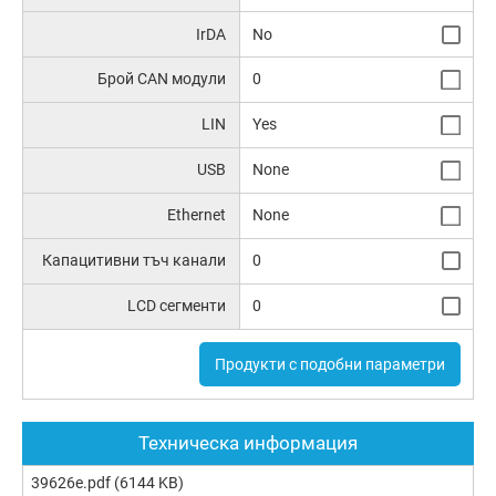
IrDA
No
Брой CAN модули
0
LIN
Yes
USB
None
Ethernet
None
Капацитивни тъч канали
0
LCD сегменти
0
Продукти с подобни параметри
Техническа информация
39626e.pdf
(6144 KB)