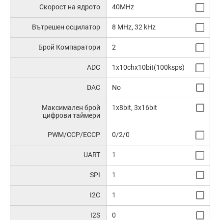
Скорост на ядрото
40MHz
Вътрешен осцилатор
8 MHz, 32 kHz
Брой Компаратори
2
ADC
1x10chx10bit(100ksps)
DAC
No
Максимален брой
1x8bit, 3x16bit
цифрови таймери
PWM/CCP/ECCP
0/2/0
UART
1
SPI
1
I2C
1
I2S
0