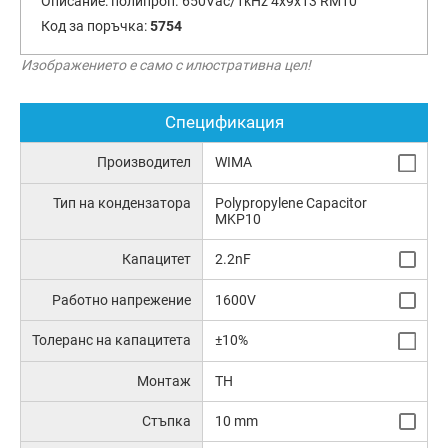
Описание:
полипроп. 650Vac/1kHz 4x9x13 RM10
Код за поръчка:
5754
Изображението е само с илюстративна цел!
Спецификация
Производител
WIMA
Тип на кондензатора
Polypropylene Capacitor
MKP10
Капацитет
2.2nF
Работно напрежение
1600V
Толеранс на капацитета
±10%
Монтаж
TH
Стъпка
10 mm