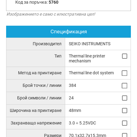
Код за поръчка:
5760
Изображението е само с илюстративна цел!
Спецификация
Производител
SEIKO INSTRUMENTS
Тип
Thermal line printer
mechanism
Метод на принтиране
Thermal line dot system
Брой точки / линии
384
Брой символи / линии
24
Широчина на принтиране
48mm
Захранващо напрежение
3.0 ÷ 5.25VDC
Размери
70.1x32.7x15.3mm