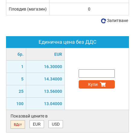
Пловдив (магазин)
0
Запитване
Единична цена без ДДС
бр.
EUR
1
16.30000
5
14.34000
Купи
25
13.56000
100
13.04000
Показвай цените в
EUR
USD
ВДст