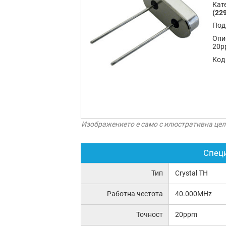
Кат
(229
Под
Опи
20p
Код
Изображението е само с илюстративна цел
Спец
Тип
Crystal TH
Работна честота
40.000MHz
Точност
20ppm