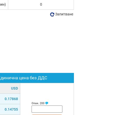
зин)
0
Запитване
Единична цена без ДДС
USD
0.17868
Опак.
200
0.14755