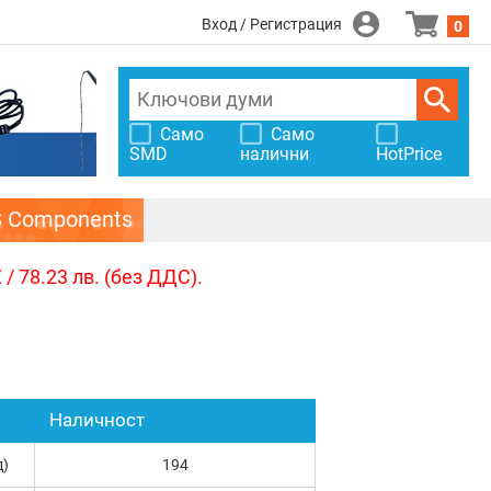
Вход / Регистрация
0
Само
Само
SMD
налични
HotPrice
S Components
/ 78.23 лв. (без ДДС).
Наличност
д)
194