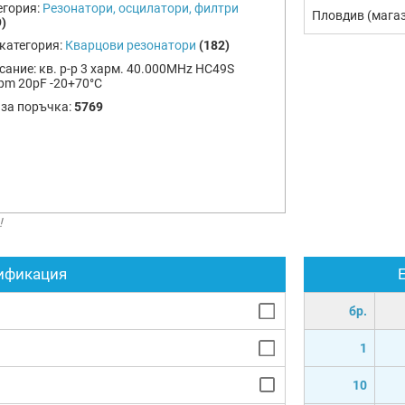
егория:
Резонатори, осцилатори, филтри
Пловдив (мага
)
категория:
Кварцови резонатори
(182)
сание:
кв. р-р 3 харм. 40.000MHz HC49S
pm 20pF -20+70°C
 за поръчка:
5769
!
ификация
бр.
1
10