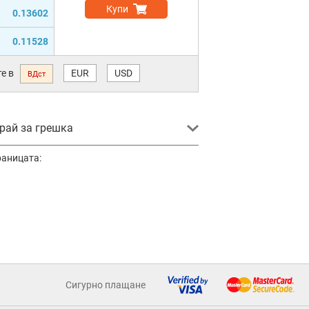
Купи
0.13602
0.11528
е в
EUR
USD
ВДст
ай за грешка
раницата:
Сигурно плащане