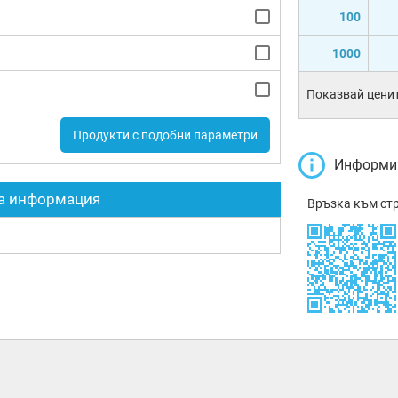
100
1000
Показвай ценит
Продукти с подобни параметри
Информир
а информация
Връзка към ст