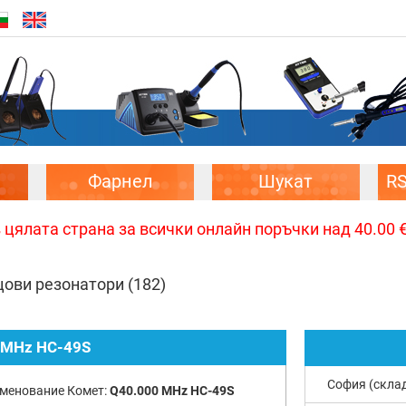
Фарнел
Шукат
R
цялата страна за всички онлайн поръчки над 40.00 € 
цови резонатори
(182)
 MHz HC-49S
София (скла
менование Комет:
Q40.000 MHz HC-49S