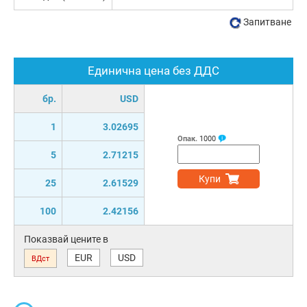
Запитване
Единична цена без ДДС
бр.
USD
1
3.02695
Опак.
1000
5
2.71215
Купи
25
2.61529
100
2.42156
Показвай цените в
EUR
USD
ВДст