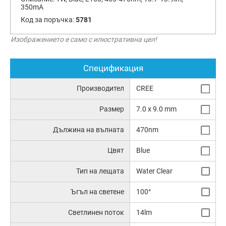
350mA
Код за поръчка:
5781
Изображението е само с илюстративна цел!
Спецификация
Производител
CREE
Размер
7.0 x 9.0 mm
Дължина на вълната
470nm
Цвят
Blue
Тип на лещата
Water Clear
Ъгъл на светене
100°
Светлинен поток
14lm