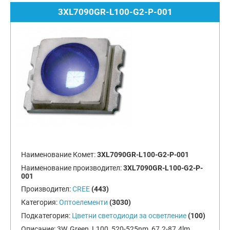
3XL7090GR-L100-G2-P-001
Наименование Комет:
3XL7090GR-L100-G2-P-001
Наименование производител:
3XL7090GR-L100-G2-P-
001
Производител:
CREE
(443)
Категория:
Оптоелементи
(3030)
Подкатегория:
Цветни светодиоди за осветление
(100)
Описание:
3W, Green, L100, 520-525nm, 67.2-87.4lm,