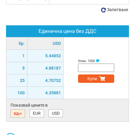
Запитване
Единична цена без ДДС
бр.
USD
1
5.44852
Опак.
1000
5
4.88187
Купи
25
4.70752
100
4.35881
Показвай цените в
EUR
USD
ВДст