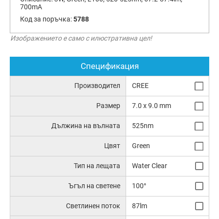
700mA
Код за поръчка:
5788
Изображението е само с илюстративна цел!
Спецификация
Производител
CREE
Размер
7.0 x 9.0 mm
Дължина на вълната
525nm
Цвят
Green
Тип на лещата
Water Clear
Ъгъл на светене
100°
Светлинен поток
87lm