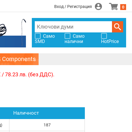
Вход / Регистрация
0
Само
Само
SMD
налични
HotPrice
S Components
/ 78.23 лв. (без ДДС).
Наличност
д)
187