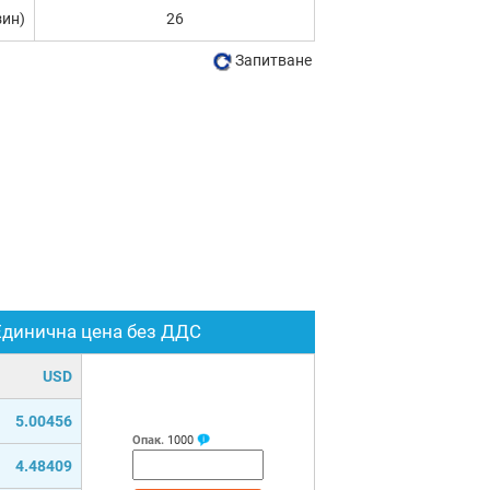
зин)
26
Запитване
Единична цена без ДДС
USD
5.00456
Опак.
1000
4.48409