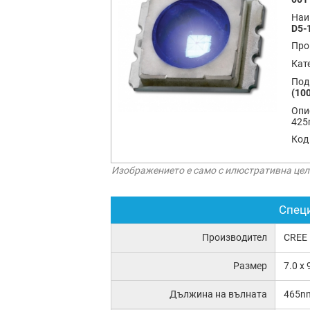
Наи
D5-
Про
Кат
Под
(100
Опи
425
Код
Изображението е само с илюстративна цел
Спец
Производител
CREE
Размер
7.0 x
Дължина на вълната
465n