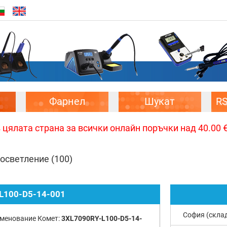
Фарнел
Шукат
R
цялата страна за всички онлайн поръчки над 40.00 € 
 осветление
(100)
L100-D5-14-001
София (скла
менование Комет:
3XL7090RY-L100-D5-14-