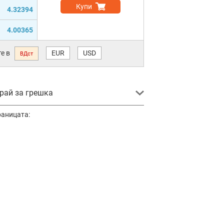
Купи
4.32394
4.00365
е в
EUR
USD
ВДст
ай за грешка
раницата: