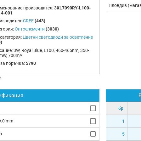
Пловдив (мага
менование производител:
3XL7090RY-L100-
14-001
изводител:
CREE
(443)
егория:
Оптоелементи
(3030)
категория:
Цветни светодиоди за осветление
)
сание:
3W, Royal Blue, L100, 460-465nm, 350-
mW, 700mA
 за поръчка:
5790
!
ификация
бр.
 9.0 mm
1
m
5