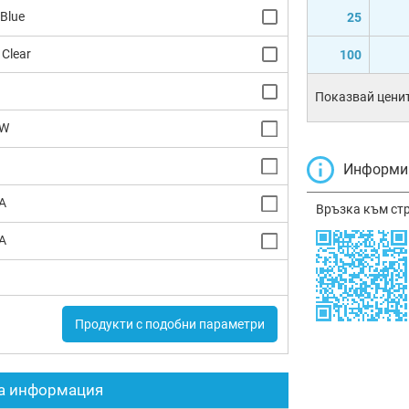
 Blue
25
 Clear
100
Показвай ценит
W
Информир
A
Връзка към ст
A
Продукти с подобни параметри
а информация