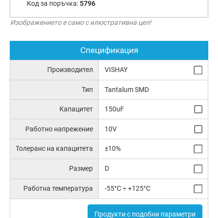
Код за поръчка:
5796
Изображението е само с илюстративна цел!
Спецификация
Производител
VISHAY
Тип
Tantalum SMD
Капацитет
150uF
Работно напрежение
10V
Толеранс на капацитета
±10%
Размер
D
Работна температура
-55°C ÷ +125°C
Продукти с подобни параметри