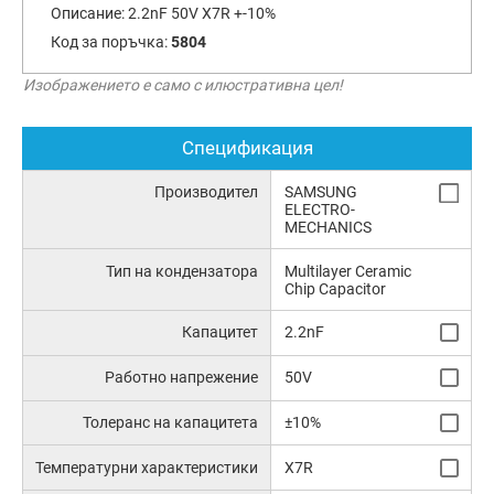
Описание:
2.2nF 50V X7R +-10%
Код за поръчка:
5804
Изображението е само с илюстративна цел!
Спецификация
Производител
SAMSUNG
ELECTRO-
MECHANICS
Тип на кондензатора
Multilayer Ceramic
Chip Capacitor
Капацитет
2.2nF
Работно напрежение
50V
Толеранс на капацитета
±10%
Температурни характеристики
X7R