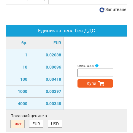
Запитване
Единична цена без ДДС
бр.
EUR
1
0.02088
Опак.
4000
10
0.00696
100
0.00418
Купи
1000
0.00397
4000
0.00348
Показвай цените в
EUR
USD
ВДст