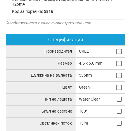
125mA
Код за поръчка:
5816
Изображението е само с илюстративна цел!
Спецификация
Производител
CREE
Размер
4.5 x 5.0 mm
Дължина на вълната
535nm
Цвят
Green
Тип на лещата
Water Clear
Ъгъл на светене
100°
Светлинен поток
13lm