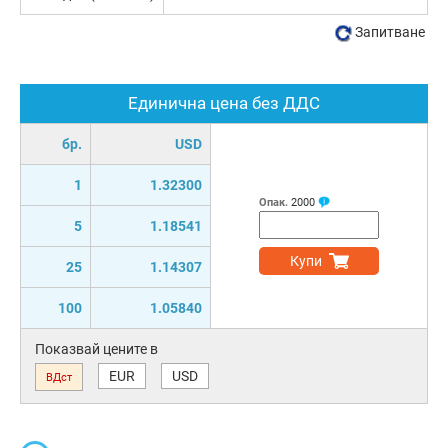
Запитване
Единична цена без ДДС
бр.
USD
1
1.32300
Опак.
2000
5
1.18541
Купи
25
1.14307
100
1.05840
Показвай цените в
EUR
USD
ВДст