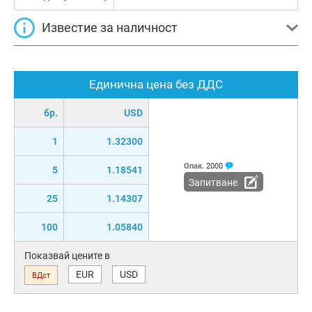
Известие за наличност
Единична цена без ДДС
бр.
USD
1
1.32300
Опак.
2000
5
1.18541
Запитване
25
1.14307
100
1.05840
Показвай цените в
EUR
USD
ВДст