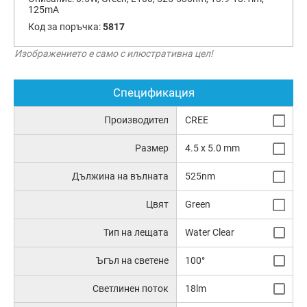
125mA
Код за поръчка:
5817
Изображението е само с илюстративна цел!
Спецификация
Производител
CREE
Размер
4.5 x 5.0 mm
Дължина на вълната
525nm
Цвят
Green
Тип на лещата
Water Clear
Ъгъл на светене
100°
Светлинен поток
18lm