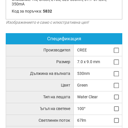
350mA
Код за поръчка:
5832
Изображението е само с илюстративна цел!
Спецификация
Производител
CREE
Размер
7.0 x 9.0 mm
Дължина на вълната
530nm
Цвят
Green
Тип на лещата
Water Clear
Ъгъл на светене
100°
Светлинен поток
67lm