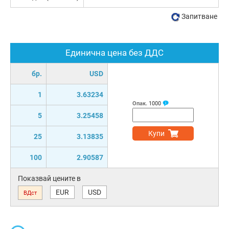
Запитване
Единична цена без ДДС
бр.
USD
1
3.63234
Опак.
1000
5
3.25458
Купи
25
3.13835
100
2.90587
Показвай цените в
EUR
USD
ВДст