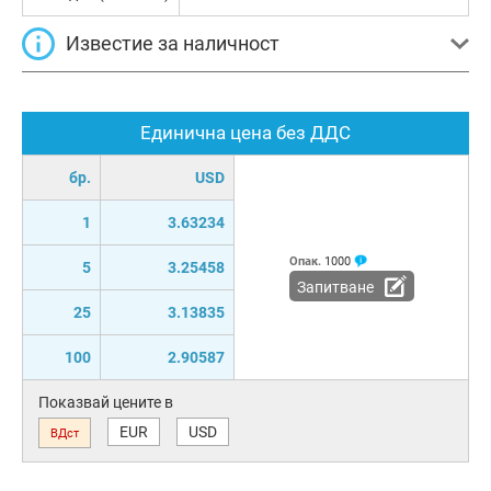
Известие за наличност
Единична цена без ДДС
бр.
USD
1
3.63234
Опак.
1000
5
3.25458
Запитване
25
3.13835
100
2.90587
Показвай цените в
EUR
USD
ВДст