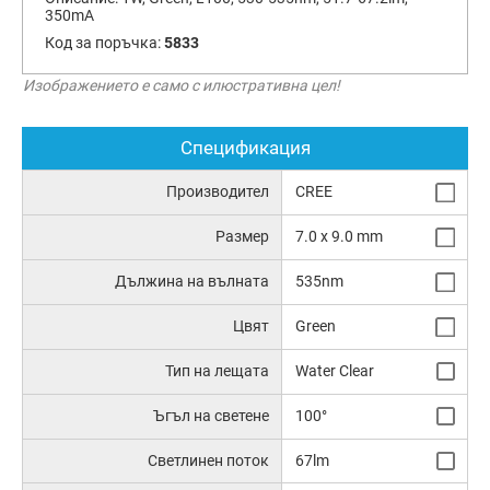
350mA
Код за поръчка:
5833
Изображението е само с илюстративна цел!
Спецификация
Производител
CREE
Размер
7.0 x 9.0 mm
Дължина на вълната
535nm
Цвят
Green
Тип на лещата
Water Clear
Ъгъл на светене
100°
Светлинен поток
67lm