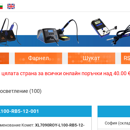
Фарнел
Шукат
R
цялата страна за всички онлайн поръчки над 40.00 € 
 осветление
(100)
100-RB5-12-001
София (скла
менование Комет:
XL7090ROY-L100-RB5-12-