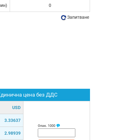
зин)
0
Запитване
Единична цена без ДДС
USD
3.33637
Опак.
1000
2.98939