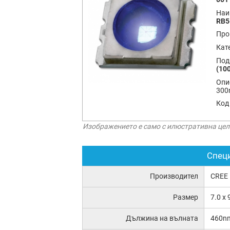
Наи
RB5
Про
Кат
Под
(100
Опи
300
Код
Изображението е само с илюстративна цел
Спец
Производител
CREE
Размер
7.0 x
Дължина на вълната
460n