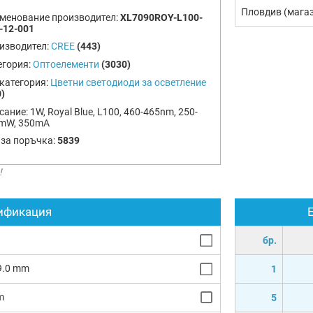
Пловдив (мага
менование производител:
XL7090ROY-L100-
-12-001
изводител:
CREE
(443)
егория:
Оптоелементи
(3030)
категория:
Цветни светодиоди за осветление
)
сание:
1W, Royal Blue, L100, 460-465nm, 250-
mW, 350mA
 за поръчка:
5839
!
ификация
бр.
 9.0 mm
1
m
5