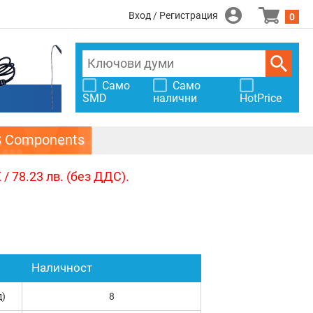
Вход / Регистрация
0
Само
Само
SMD
налични
HotPrice
S Components
/ 78.23 лв. (без ДДС).
Наличност
д)
8