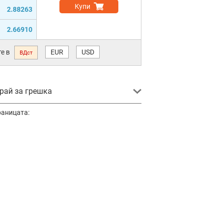
Купи
2.88263
2.66910
е в
EUR
USD
ВДст
ай за грешка
раницата: