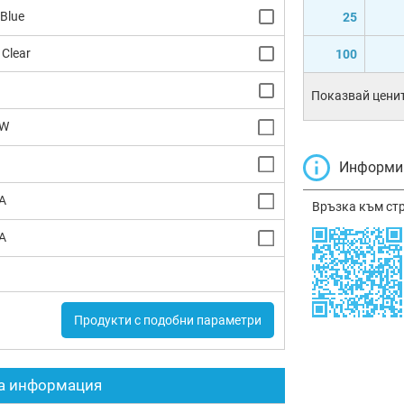
 Blue
25
 Clear
100
Показвай ценит
W
Информир
A
Връзка към ст
A
Продукти с подобни параметри
а информация