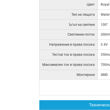
Цвят
Royal
Тип на лещата
Water
Ъгъл на светене
100°
Светлинен поток
300m
Напрежение в права посока
3.4V
Тестов ток в права посока
350m
Максимален ток в права посока
700m
Монтиране
SMD
Техническ