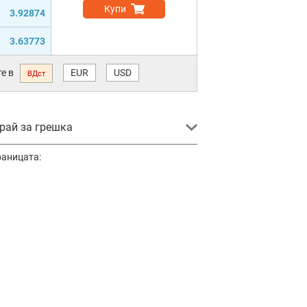
Купи
3.92874
3.63773
е в
EUR
USD
ВДст
ай за грешка
раницата: