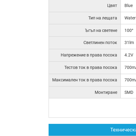
Цвят
Blue
Тип на лещата
Water
Ъгъл на светене
100°
Светлинен поток
31lm
Напрежение в права посока
4.2V
Тестов ток в права посока
700m
Максимален ток в права посока
700m
Монтиране
SMD
Техническ