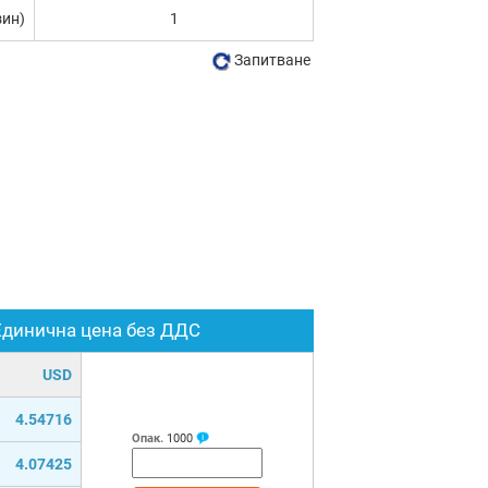
зин)
1
Запитване
Единична цена без ДДС
USD
4.54716
Опак.
1000
4.07425