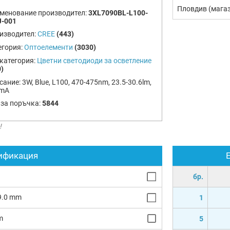
Пловдив (мага
менование производител:
3XL7090BL-L100-
J-001
изводител:
CREE
(443)
егория:
Оптоелементи
(3030)
категория:
Цветни светодиоди за осветление
)
сание:
3W, Blue, L100, 470-475nm, 23.5-30.6lm,
mA
 за поръчка:
5844
!
ификация
бр.
 9.0 mm
1
m
5