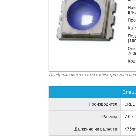
Наи
B4-
Про
Кат
Под
(100
Опи
700
Код
Изображението е само с илюстративна цел
Спец
Производител
CREE
Размер
7.0 x
Дължина на вълната
475n