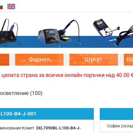
Фарнел
Шукат
R
цялата страна за всички онлайн поръчки над 40.00 € 
 осветление
(100)
L100-B4-J-001
София (скла
менование Комет:
3XL7090BL-L100-B4-J-