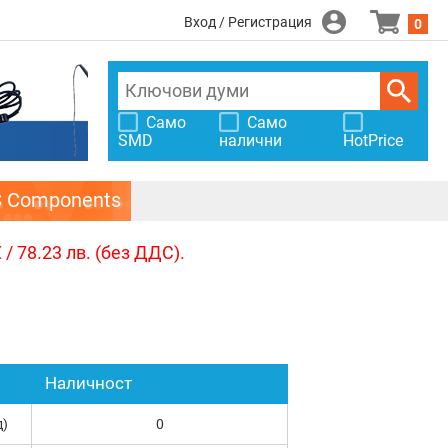
Вход / Регистрация
0
Само
Само
SMD
налични
HotPrice
S Components
/ 78.23 лв. (без ДДС).
Наличност
д)
0