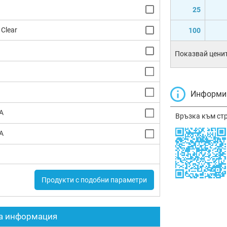
25
 Clear
100
Показвай ценит
Информир
A
Връзка към ст
A
Продукти с подобни параметри
а информация