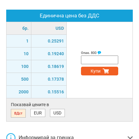
Единична цена без ДДС
бр.
USD
1
0.25291
Опак.
800
10
0.19240
100
0.18619
Купи
500
0.17378
2000
0.15516
Показвай цените в
EUR
USD
ВДст
Информирай за грешка