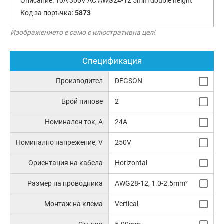
Описание:
10A 300V AC AWG24-12 5mm double height
Код за поръчка:
5873
Изображението е само с илюстративна цел!
Спецификация
Производител
DEGSON
Брой пинове
2
Номинален ток, А
24A
Номинално напрежение, V
250V
Ориентация на кабела
Horizontal
Размер на проводника
AWG28-12, 1.0-2.5mm²
Монтаж на клема
Vertical