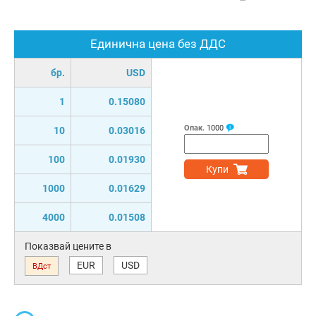
Единична цена без ДДС
бр.
USD
1
0.15080
Опак.
1000
10
0.03016
100
0.01930
Купи
1000
0.01629
4000
0.01508
Показвай цените в
EUR
USD
ВДст