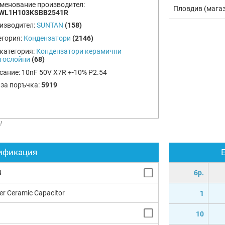
менование производител:
Пловдив (мага
WL1H103KSBB2541R
изводител:
SUNTAN
(158)
егория:
Кондензатори
(2146)
категория:
Кондензатори керамични
гослойни
(68)
сание:
10nF 50V X7R +-10% P2.54
 за поръчка:
5919
!
ификация
N
бр.
yer Ceramic Capacitor
1
10