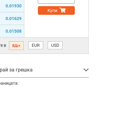
0.01930
Купи
0.01629
0.01508
е в
EUR
USD
ВДст
ай за грешка
раницата: