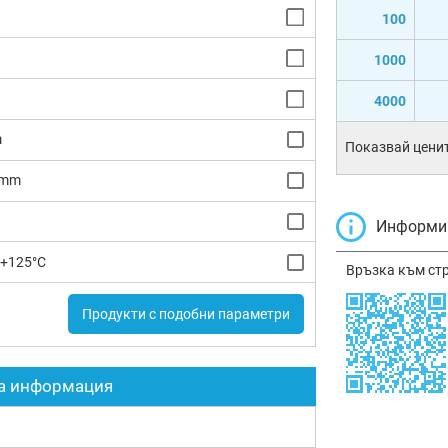
100
1000
4000
m
Показвай ценит
8mm
Информир
 +125°C
Връзка към ст
Продукти с подобни параметри
а информация