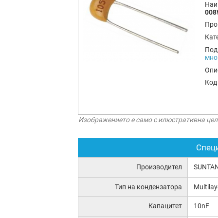
Наи
008
Про
Кат
Под
мно
Опи
Код
Изображението е само с илюстративна цел
Спец
Производител
SUNTA
Тип на кондензатора
Multila
Капацитет
10nF