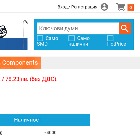
Вход / Регистрация
0
Само
Само
SMD
налични
HotPrice
S Components
/ 78.23 лв. (без ДДС).
Наличност
д)
> 4000