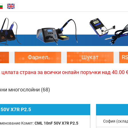
Фарнел
Шукат
R
цялата страна за всички онлайн поръчки над 40.00 € 
чни многослойни
(68)
 50V X7R P2.5
София (скла
менование Комет:
CML 10nF 50V X7R P2.5