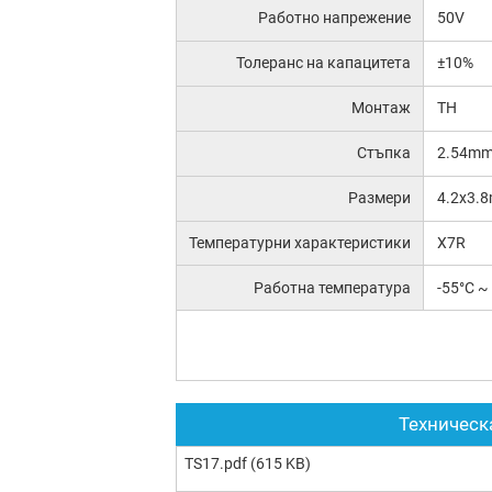
Работно напрежение
50V
Толеранс на капацитета
±10%
Монтаж
TH
Стъпка
2.54m
Размери
4.2x3.
Температурни характеристики
X7R
Работна температура
-55°C ~
Техническ
TS17.pdf
(615 KB)