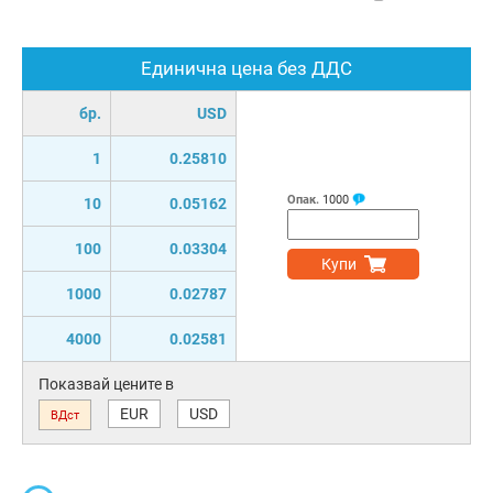
Единична цена без ДДС
бр.
USD
1
0.25810
Опак.
1000
10
0.05162
100
0.03304
Купи
1000
0.02787
4000
0.02581
Показвай цените в
EUR
USD
ВДст