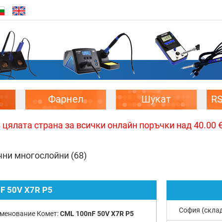
Фарнел
Шукат
R
цялата страна за всички онлайн поръчки над 40.00 € 
чни многослойни
(68)
F 50V X7R P5
София (скла
менование Комет:
CML 100nF 50V X7R P5