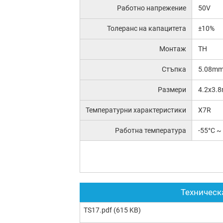
Работно напрежение
50V
Толеранс на капацитета
±10%
Монтаж
TH
Стъпка
5.08m
Размери
4.2x3.
Температурни характеристики
X7R
Работна температура
-55°C ~
Техническ
TS17.pdf
(615 KB)