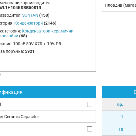
менование производител:
Пловдив (мага
WL1H104KSBB5081R
изводител:
SUNTAN
(158)
егория:
Кондензатори
(2146)
категория:
Кондензатори керамични
гослойни
(68)
сание:
100nF 50V X7R +-10% P5
 за поръчка:
5921
!
ификация
N
бр.
yer Ceramic Capacitor
1
10