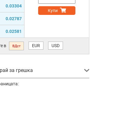
0.03304
Купи
0.02787
0.02581
е в
EUR
USD
ВДст
ай за грешка
раницата: