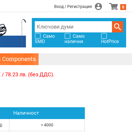
Вход / Регистрация
0
Само
Само
SMD
налични
HotPrice
S Components
/ 78.23 лв. (без ДДС).
Наличност
д)
> 4000