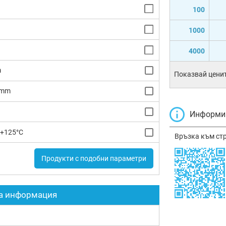
100
1000
4000
m
Показвай ценит
8mm
Информир
 +125°C
Връзка към ст
Продукти с подобни параметри
а информация