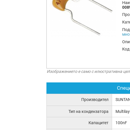
Наи
008
Про
Кат
Под
мно
Опи
Код
Изображението е само с илюстративна цел
Спец
Производител
SUNTA
Тип на кондензатора
Multila
Капацитет
100nF