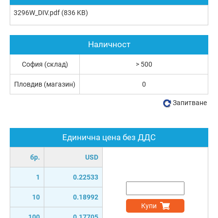
3296W_DIV.pdf
(836 KB)
Наличност
София (склад)
> 500
Пловдив (магазин)
0
Запитване
Единична цена без ДДС
бр.
USD
1
0.22533
10
0.18992
Купи
100
0.17705