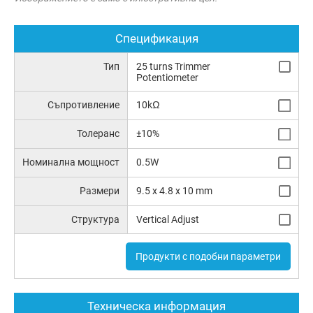
Спецификация
Тип
25 turns Trimmer
Potentiometer
Съпротивление
10kΩ
Толеранс
±10%
Номинална мощност
0.5W
Размери
9.5 x 4.8 x 10 mm
Структура
Vertical Adjust
Продукти с подобни параметри
Техническа информация