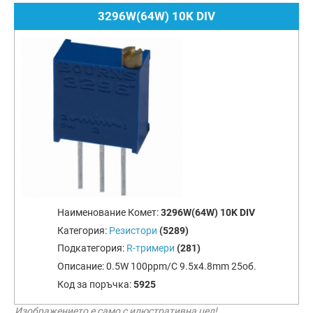
3296W(64W) 10K DIV
Наименование Комет:
3296W(64W) 10K DIV
Категория:
Резистори
(5289)
Подкатегория:
R-тримери
(281)
Описание:
0.5W 100ppm/C 9.5x4.8mm 25об.
Код за поръчка:
5925
Изображението е само с илюстративна цел!