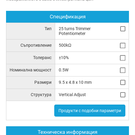
Спецификация
Тип
25 turns Trimmer
Potentiometer
Съпротивление
500kΩ
Толеранс
±10%
Номинална мощност
0.5W
Размери
9.5 x 4.8 x 10 mm
Структура
Vertical Adjust
Продукти с подобни параметри
Техническа информация