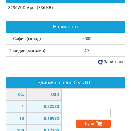
3296W_DIV.pdf
(836 KB)
Наличност
София (склад)
> 500
Пловдив (магазин)
49
Запитване
Единична цена без ДДС
бр.
USD
1
0.22533
10
0.18992
Купи
100
0.17705