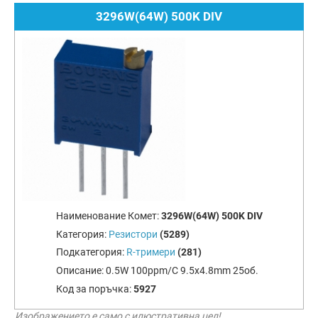
3296W(64W) 500K DIV
Наименование Комет:
3296W(64W) 500K DIV
Категория:
Резистори
(5289)
Подкатегория:
R-тримери
(281)
Описание:
0.5W 100ppm/C 9.5x4.8mm 25об.
Код за поръчка:
5927
Изображението е само с илюстративна цел!