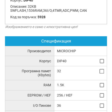
Корпус:
DIP40
Описание:
32KB
SWFLASH,1536RAM,36I/O,4TMR,ADC,PWM, CAN
Код за поръчка:
5928
Изображението е само с илюстративна цел!
Спецификация
Производител
MICROCHIP
Корпус
DIP40
Програмна памет
32
(Kbytes)
RAM
1.5K
EEPROM / HEF
256 / HEF
I/O Пинове
36