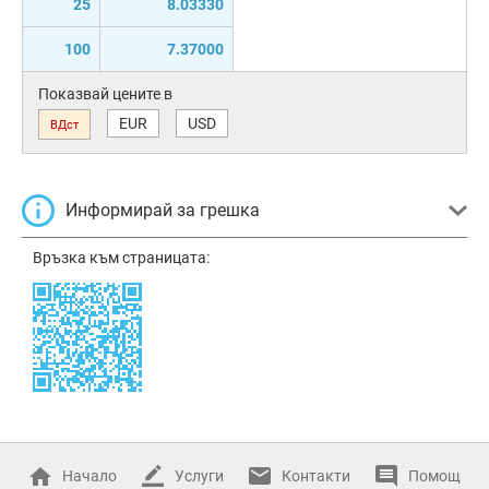
25
8.03330
100
7.37000
Показвай цените в
EUR
USD
ВДст
Информирай за грешка
Връзка към страницата:
Начало
Услуги
Контакти
Помощ