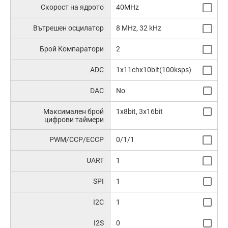
Скорост на ядрото
40MHz
Вътрешен осцилатор
8 MHz, 32 kHz
Брой Компаратори
2
ADC
1x11chx10bit(100ksps)
DAC
No
Максимален брой
1x8bit, 3x16bit
цифрови таймери
PWM/CCP/ECCP
0/1/1
UART
1
SPI
1
I2C
1
I2S
0