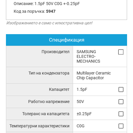
Описание:
1.5pF 50V C0G +-0.25pF
Код за поръчка:
5947
Изображението е само с илюстративна цел!
Спецификация
Производител
SAMSUNG
ELECTRO-
MECHANICS
Тип на кондензатора
Multilayer Ceramic
Chip Capacitor
Капацитет
1.5pF
Работно напрежение
50V
Толеранс на капацитета
±0.25pF
Температурни характеристики
C0G