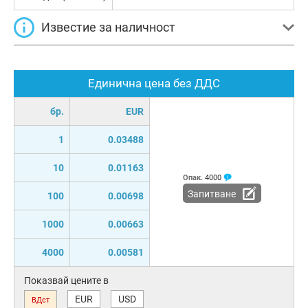
Известие за наличност
Единична цена без ДДС
бр.
EUR
1
0.03488
10
0.01163
Опак.
4000
Запитване
100
0.00698
1000
0.00663
4000
0.00581
Показвай цените в
EUR
USD
ВДст