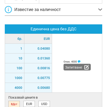
Известие за наличност
Единична цена без ДДС
бр.
EUR
1
0.04080
10
0.01360
Опак.
4000
Запитване
100
0.00816
1000
0.00775
4000
0.00680
Показвай цените в
EUR
USD
ВДст