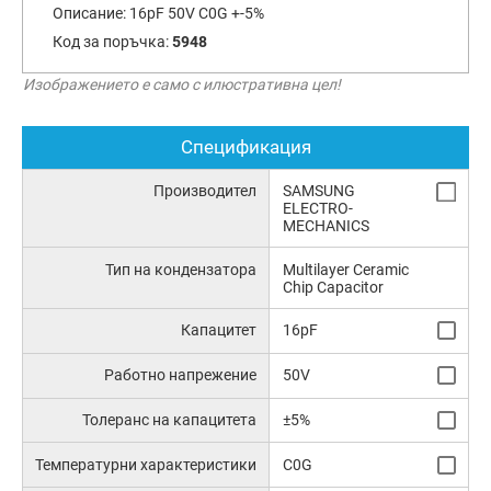
Описание:
16pF 50V C0G +-5%
Код за поръчка:
5948
Изображението е само с илюстративна цел!
Спецификация
Производител
SAMSUNG
ELECTRO-
MECHANICS
Тип на кондензатора
Multilayer Ceramic
Chip Capacitor
Капацитет
16pF
Работно напрежение
50V
Толеранс на капацитета
±5%
Температурни характеристики
C0G