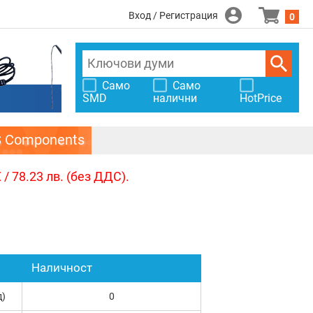
Вход / Регистрация
0
Само
Само
SMD
налични
HotPrice
S Components
/ 78.23 лв. (без ДДС).
Наличност
д)
0