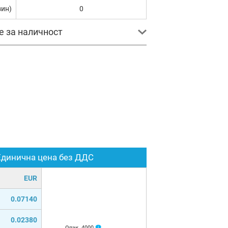
зин)
0
е за наличност
Единична цена без ДДС
EUR
0.07140
0.02380
Опак.
4000