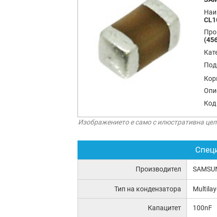
Наи
CL1
Про
(456
Кат
Под
Кор
Опи
Код
Изображението е само с илюстративна цел
Спец
Производител
SAMSU
Тип на кондензатора
Multila
Капацитет
100nF