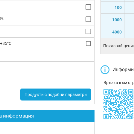
100
0%
1000
4000
 +85°C
Показвай ценит
Информир
Връзка към ст
Продукти с подобни параметри
а информация