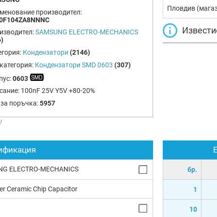
Пловдив (мага
менование производител:
0F104ZA8NNNC
Извести
изводител:
SAMSUNG ELECTRO-MECHANICS
)
егория:
Кондензатори
(2146)
категория:
Кондензатори SMD 0603
(307)
пус:
0603
сание:
100nF 25V Y5V +80-20%
 за поръчка:
5957
!
ификация
NG ELECTRO-MECHANICS
бр.
yer Ceramic Chip Capacitor
1
10