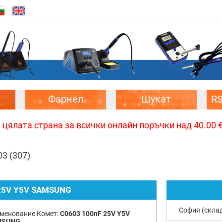
Фарнел
Шукат
R
цялата страна за всички онлайн поръчки над 40.00 € 
03
(307)
25V Y5V SAMSUNG
София (скла
менование Комет:
C0603 100nF 25V Y5V
MSUNG