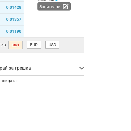
Запитване
0.01428
0.01357
0.01190
е в
EUR
USD
ВДст
ай за грешка
раницата: