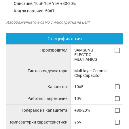
Описание:
10uF 10V Y5V +80-20%
Код за поръчка:
5967
Изображението е само с илюстративна цел!
Спецификация
Производител
SAMSUNG
ELECTRO-
MECHANICS
Тип на кондензатора
Multilayer Ceramic
Chip Capacitor
Капацитет
10uF
Работно напрежение
10V
Толеранс на капацитета
+80-20%
Температурни характеристики
Y5V