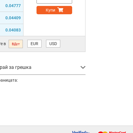
0.04777
Купи
0.04409
0.04083
е в
EUR
USD
ВДст
ай за грешка
раницата: