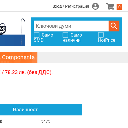
Вход / Регистрация
0
Само
Само
SMD
налични
HotPrice
S Components
/ 78.23 лв. (без ДДС).
Наличност
д)
5475