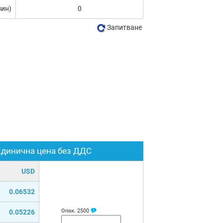
зин)
0
Запитване
Единична цена без ДДС
USD
0.06532
Опак.
2500
0.05226