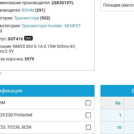
менование производител:
2SK3019TL
Пловдив (мага
изводител:
ROHM
(291)
егория:
Транзистори
(922)
категория:
Транзистори полеви - MOSFET
)
пус:
SOT416
сание:
NMOS 30V 0.1A 0.15W 5Ohm/4V;
m/2.5V
 за поръчка:
5979
!
ификация
HM
бр.
S ESD Protected
1
23, TO236, SC59
10