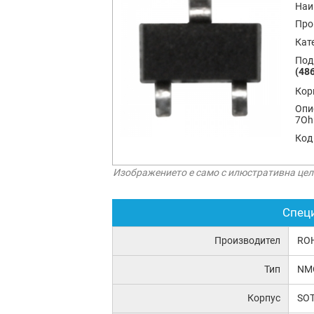
Наи
Про
Кат
Под
(486
Кор
Опи
7Oh
Код
Изображението е само с илюстративна цел
Спец
Производител
RO
Тип
NMO
Корпус
SOT