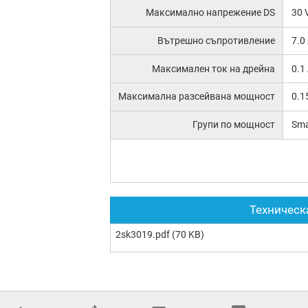
Максимално напрежение DS
30 
Вътрешно съпротивление
7.0
Максимален ток на дрейна
0.1
Максимална разсейвана мощност
0.1
Групи по мощност
Sma
Техническ
2sk3019.pdf
(70 KB)