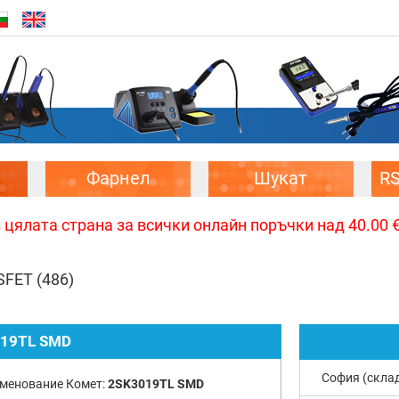
Фарнел
Шукат
R
цялата страна за всички онлайн поръчки над 40.00 € 
SFET
(486)
19TL SMD
София (скла
менование Комет:
2SK3019TL SMD