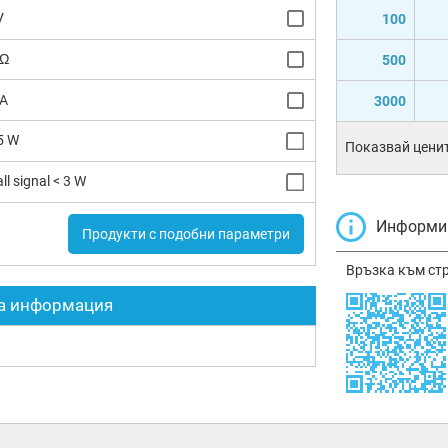
V
100
 Ω
500
 A
3000
5 W
Показвай ценит
ll signal < 3 W
Информир
Продукти с подобни параметри
Връзка към ст
а информация