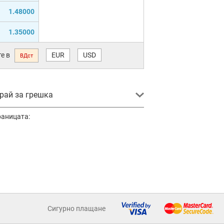
1.48000
1.35000
е в
EUR
USD
ВДст
ай за грешка
раницата:
Сигурно плащане