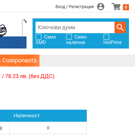
Вход / Регистрация
0
Само
Само
SMD
налични
HotPrice
S Components
/ 78.23 лв. (без ДДС).
Наличност
д)
0