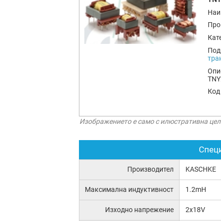
Наи
Про
Кат
Под
тра
Опи
TNY
Код
Изображението е само с илюстративна цел
Спец
Производител
KASCHKE
Максимална индуктивност
1.2mH
Изходно напрежение
2x18V