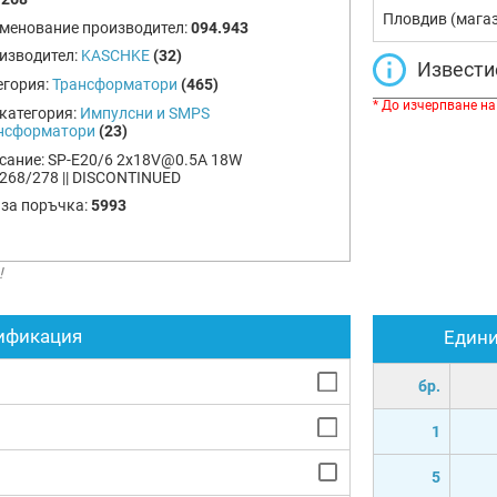
Пловдив (мага
менование производител:
094.943
изводител:
KASCHKE
(32)
Извести
егория:
Трансформатори
(465)
* До изчерпване на
категория:
Импулсни и SMPS
нсформатори
(23)
сание:
SP-E20/6
2x18V@0.5A
18W
268/278 || DISCONTINUED
 за поръчка:
5993
!
ификация
Един
бр.
1
5