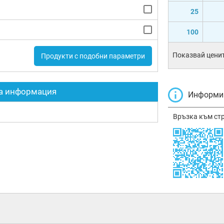
25
100
Показвай ценит
Продукти с подобни параметри
а информация
Информир
Връзка към ст