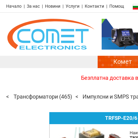
Начало
За нас
Новини
Услуги
Контакти
Помощ
Комет
Безплатна доставка в 
Трансформатори
(465)
Импулсни и SMPS тр
TRFSP-E20/6
Наи
TNY