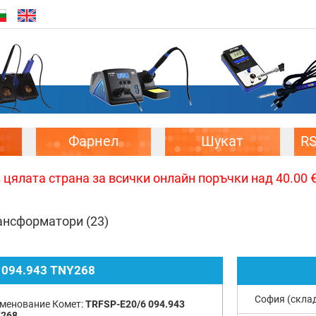
Фарнел
Шукат
R
цялата страна за всички онлайн поръчки над 40.00 € 
ансформатори
(23)
 094.943 TNY268
София (скла
менование Комет:
TRFSP-E20/6 094.943
268