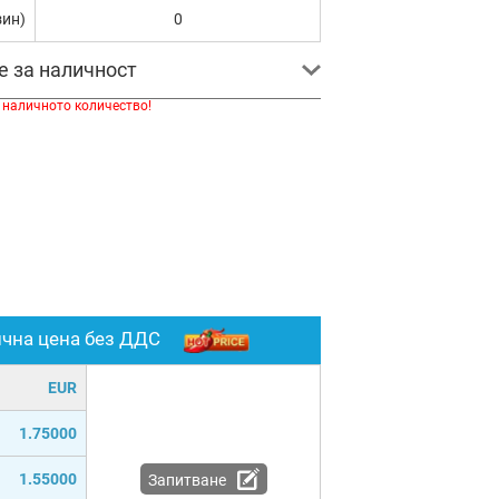
зин)
0
е за наличност
 наличното количество!
ична цена без ДДС
EUR
1.75000
1.55000
Запитване