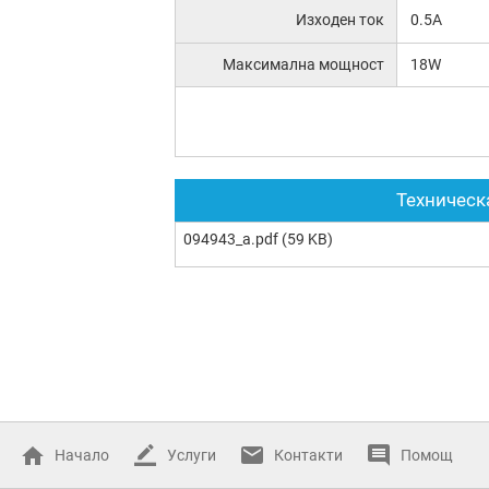
Изходен ток
0.5A
Максимална мощност
18W
Техническ
094943_a.pdf
(59 KB)
Начало
Услуги
Контакти
Помощ