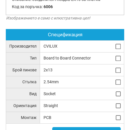
Код за поръчка:
6006
Изображението е само с илюстративна цел!
Спецификация
Производител
CVILUX
Тип
Board to Board Connector
Брой пинове
2x13
Стъпка
2.54mm
Вид
Socket
Ориентация
Straight
Монтаж
PCB