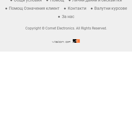
Общи условия
Помощ
Лични данни и бисквитки
Помощ Означения клиент
Контакти
Валутни курсове
За нас
Copyright © Comet Electronics. All Rights Reserved.