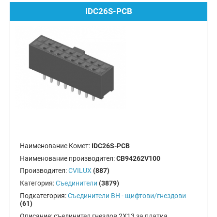
IDC26S-PCB
Наименование Комет:
IDC26S-PCB
Наименование производител:
CB94262V100
Производител:
CVILUX
(887)
Категория:
Съединители
(3879)
Подкатегория:
Съединители BH - щифтови/гнездови
(61)
Описание:
съединител гнездов 2X13 за платка