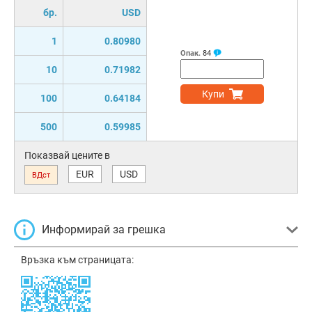
бр.
USD
1
0.80980
Опак.
84
10
0.71982
Купи
100
0.64184
500
0.59985
Показвай цените в
EUR
USD
ВДст
Информирай за грешка
Връзка към страницата: