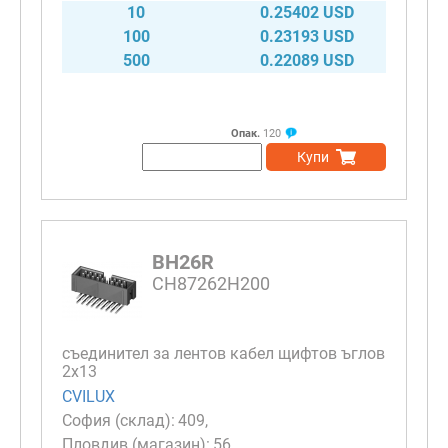
10
0.25402 USD
100
0.23193 USD
500
0.22089 USD
Опак.
120
Купи
BH26R
CH87262H200
съединител за лентов кабел щифтов ъглов
2х13
CVILUX
409
56