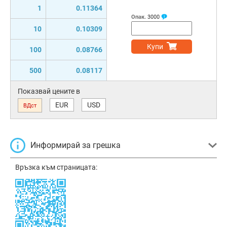
1
0.11364
Опак.
3000
10
0.10309
Купи
100
0.08766
500
0.08117
Показвай цените в
EUR
USD
ВДст
Информирай за грешка
Връзка към страницата: