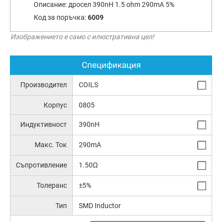
Описание:
дросел 390nH 1.5 ohm 290mA 5%
Код за поръчка:
6009
Изображението е само с илюстративна цел!
Спецификация
Производител
COILS
Корпус
0805
Индуктивност
390nH
Макс. Ток
290mA
Съпротивление
1.50Ω
Толеранс
±5%
Тип
SMD Inductor