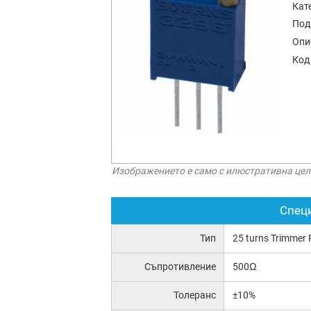
Кат
Под
Опи
Код
Изображението е само с илюстративна цел
Спец
Тип
25 turns Trimmer 
Съпротивление
500Ω
Толеранс
±10%