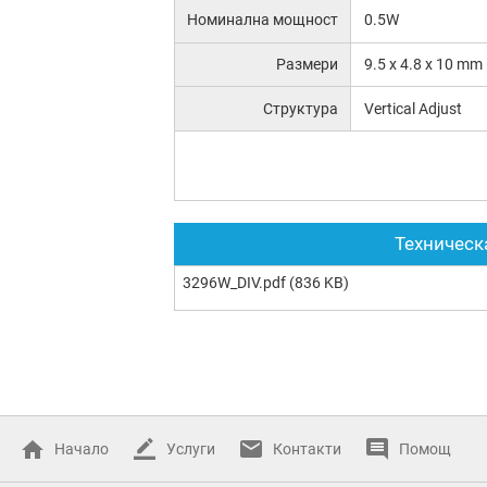
Номинална мощност
0.5W
Размери
9.5 x 4.8 x 10 mm
Структура
Vertical Adjust
Техническ
3296W_DIV.pdf
(836 KB)
Начало
Услуги
Контакти
Помощ