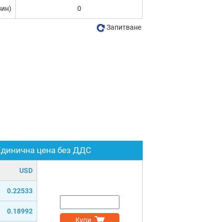
зин)
0
Запитване
Единична цена без ДДС
USD
0.22533
0.18992
Купи