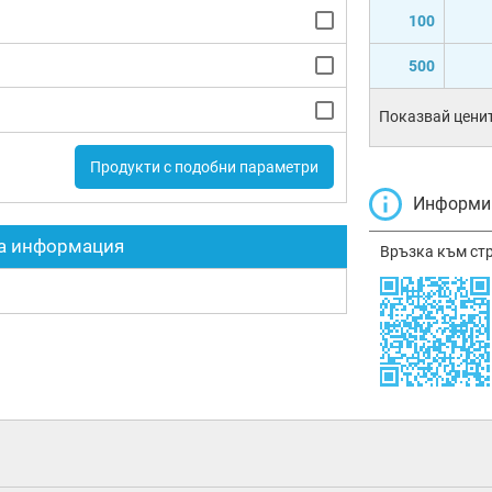
100
500
Показвай ценит
Продукти с подобни параметри
Информир
а информация
Връзка към ст