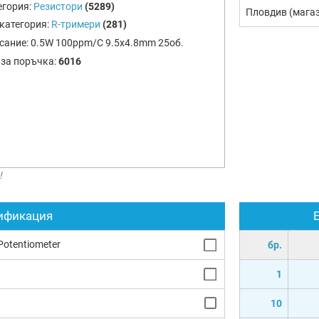
егория:
Резистори
(5289)
Пловдив (мага
категория:
R-тримери
(281)
сание:
0.5W 100ppm/C 9.5x4.8mm 25об.
 за поръчка:
6016
!
ификация
Potentiometer
бр.
1
10