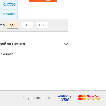
0.17705
0.16095
е в
EUR
USD
ВДст
ай за грешка
раницата:
Сигурно плащане