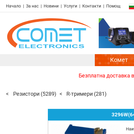
Начало
За нас
Новини
Услуги
Контакти
Помощ
Комет
Безплатна доставка в 
Резистори
(5289)
R-тримери
(281)
3296W(64
Наи