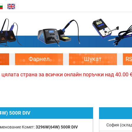
Фарнел
Шукат
R
цялата страна за всички онлайн поръчки над 40.00 € 
W) 500R DIV
София (скла
менование Комет:
3296W(64W) 500R DIV