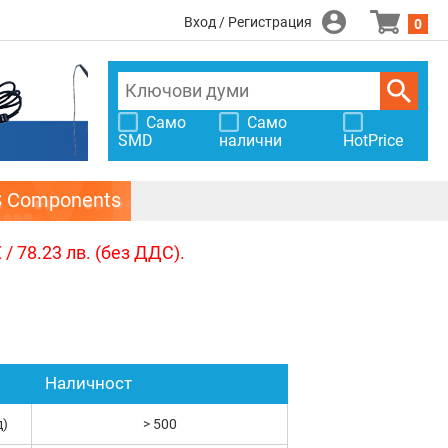
Вход / Регистрация
0
Само
Само
SMD
налични
HotPrice
S Components
/ 78.23 лв. (без ДДС).
Наличност
д)
> 500