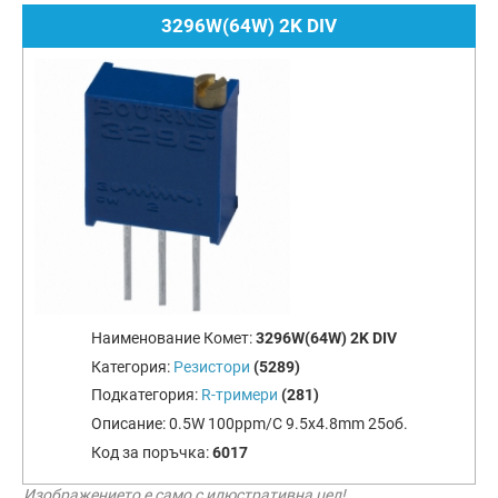
3296W(64W) 2K DIV
Наименование Комет:
3296W(64W) 2K DIV
Категория:
Резистори
(5289)
Подкатегория:
R-тримери
(281)
Описание:
0.5W 100ppm/C 9.5x4.8mm 25об.
Код за поръчка:
6017
Изображението е само с илюстративна цел!