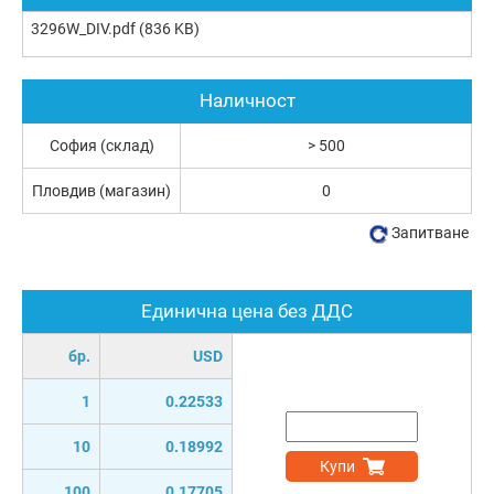
3296W_DIV.pdf
(836 KB)
Наличност
София (склад)
> 500
Пловдив (магазин)
0
Запитване
Единична цена без ДДС
бр.
USD
1
0.22533
10
0.18992
Купи
100
0.17705