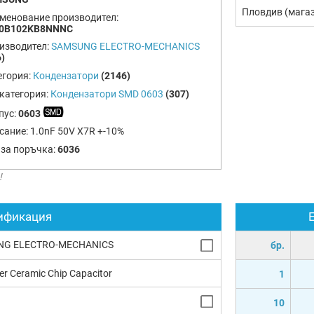
Пловдив (мага
менование производител:
0B102KB8NNNC
изводител:
SAMSUNG ELECTRO-MECHANICS
)
егория:
Кондензатори
(2146)
категория:
Кондензатори SMD 0603
(307)
пус:
0603
сание:
1.0nF 50V X7R +-10%
 за поръчка:
6036
!
ификация
NG ELECTRO-MECHANICS
бр.
yer Ceramic Chip Capacitor
1
10