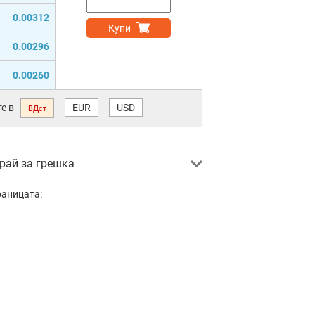
0.00312
Купи
0.00296
0.00260
е в
EUR
USD
ВДст
ай за грешка
раницата: