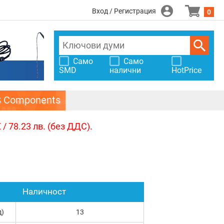
Вход / Регистрация
0
Само
Само
SMD
налични
HotPrice
S Components
/ 78.23 лв. (без ДДС).
Наличност
д)
13