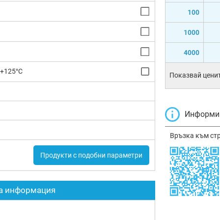
100
1000
4000
 +125°C
Показвай ценит
Информир
Връзка към ст
Продукти с подобни параметри
а информация