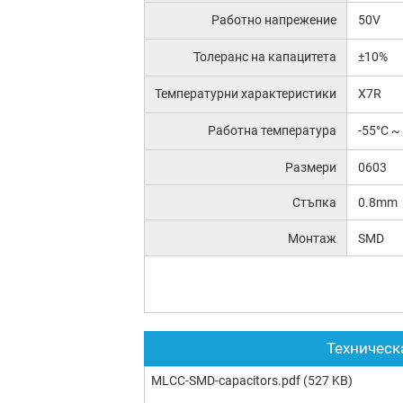
Работно напрежение
50V
Толеранс на капацитета
±10%
Температурни характеристики
X7R
Работна температура
-55°C ~
Размери
0603
Стъпка
0.8mm
Монтаж
SMD
Техническ
MLCC-SMD-capacitors.pdf
(527 KB)