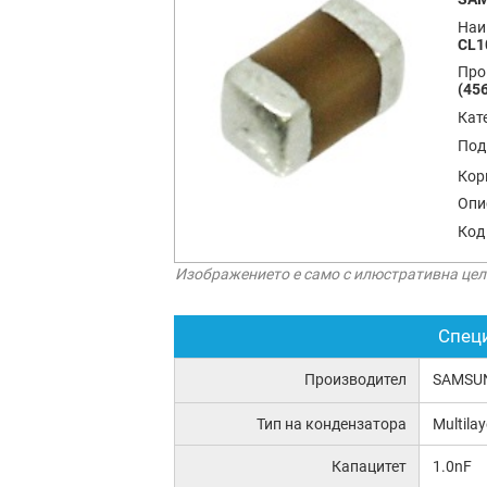
Наи
CL1
Про
(456
Кат
Под
Кор
Опи
Код
Изображението е само с илюстративна цел
Спец
Производител
SAMSU
Тип на кондензатора
Multila
Капацитет
1.0nF