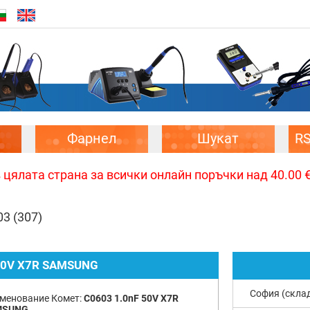
Фарнел
Шукат
R
цялата страна за всички онлайн поръчки над 40.00 € 
03
(307)
50V X7R SAMSUNG
София (скла
менование Комет:
C0603 1.0nF 50V X7R
MSUNG