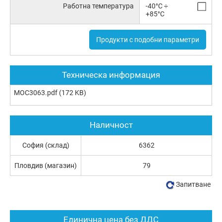
Работна температура
-40°C ÷
+85°C
Продукти с подобни параметри
Техническа информация
MOC3063.pdf
(172 KB)
Наличност
София (склад)
6362
Пловдив (магазин)
79
Запитване
Единична цена без ДДС