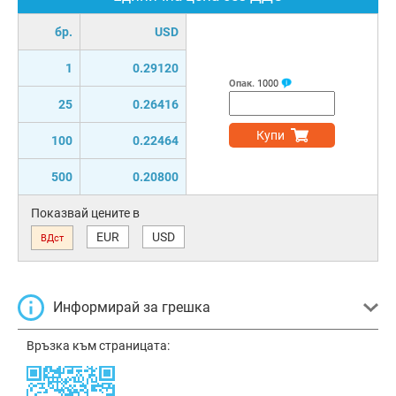
бр.
USD
1
0.29120
Опак.
1000
25
0.26416
Купи
100
0.22464
500
0.20800
Показвай цените в
EUR
USD
ВДст
Информирай за грешка
Връзка към страницата: