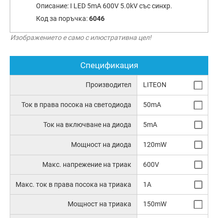
Описание:
I LED 5mA 600V 5.0kV със синхр.
Код за поръчка:
6046
Изображението е само с илюстративна цел!
Спецификация
Производител
LITEON
Ток в права посока на светодиода
50mA
Ток на включване на диода
5mA
Мощност на диода
120mW
Макс. напрежение на триак
600V
Макс. ток в права посока на триака
1A
Мощност на триака
150mW